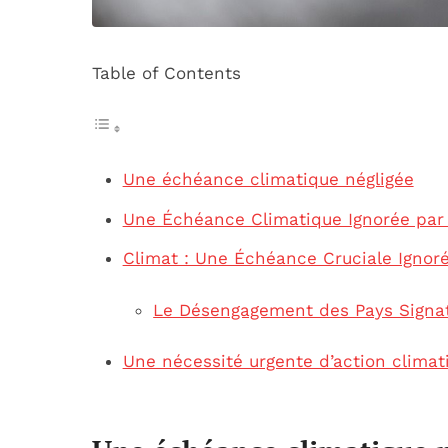
Table of Contents
Une échéance climatique négligée
Une Échéance Climatique Ignorée par 
Climat : Une Échéance Cruciale Ignor
Le Désengagement des Pays Signat
Une nécessité urgente d’action climat