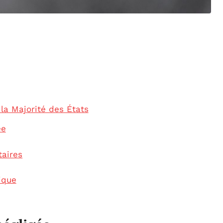
la Majorité des États
ée
aires
ique