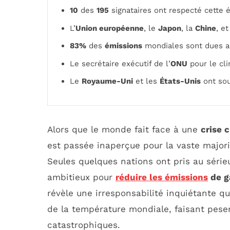
10
des
195
signataires ont respecté cette 
L’
Union européenne
, le
Japon
, la
Chine
, e
83%
des
émissions
mondiales sont dues au
Le secrétaire exécutif de l’
ONU
pour le cli
Le
Royaume-Uni
et les
États-Unis
ont sou
Alors que le monde fait face à une
crise 
est passée inaperçue pour la vaste majorit
Seules quelques nations ont pris au séri
ambitieux pour
réduire les émissions
de ga
révèle une irresponsabilité inquiétante q
de la température mondiale, faisant pese
catastrophiques.