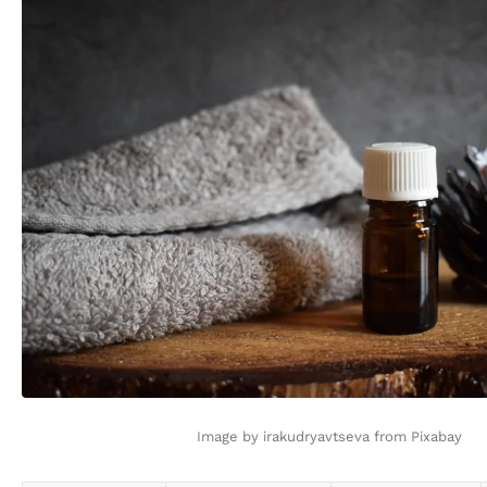
Image by irakudryavtseva from Pixabay