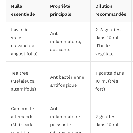
Huile
Propriété
Dilution
essentielle
principale
recommandée
Lavande
2-3 gouttes
Anti-
vraie
dans 10 ml
inflammatoire,
(
Lavandula
d'huile
apaisante
angustifolia
)
végétale
Tea tree
1 goutte dans
Antibactérienne,
(
Melaleuca
10 ml (très
antifongique
alternifolia
)
fort)
Camomille
Anti-
allemande
inflammatoire
2 gouttes
(
Matricaria
puissante
dans 10 ml
recutita
)
(chamazulène)