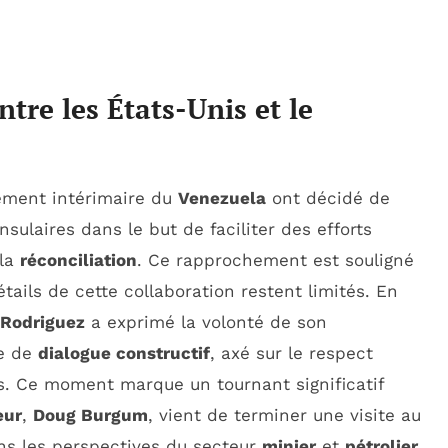
tre les États-Unis et le
ement intérimaire du
Venezuela
ont décidé de
sulaires dans le but de faciliter des efforts
la
réconciliation
. Ce rapprochement est souligné
tails de cette collaboration restent limités. En
 Rodriguez
a exprimé la volonté de son
se de
dialogue constructif
, axé sur le respect
s. Ce moment marque un tournant significatif
eur
,
Doug Burgum
, vient de terminer une visite au
ans les perspectives du secteur
minier
et
pétrolier
.