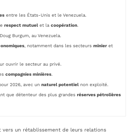
es
entre les États-Unis et le Venezuela.
le
respect mutuel
et la
coopération
.
r, Doug Burgum, au Venezuela.
conomiques
, notamment dans les secteurs
minier
et
r ouvrir le secteur au privé.
les
compagnies minières
.
 pour 2026, avec un
naturel potentiel
non exploité.
ant que détenteur des plus grandes
réserves pétrolières
t vers un rétablissement de leurs relations